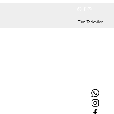
Tüm Tedaviler
tları
lıcı ve doğal bir şekilde çözmek için diş
 çözüm bulunmaktadır.