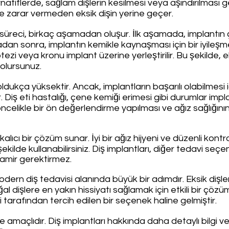
rnatiflerde, sağlam dişlerin kesilmesi veya aşındırılması g
ere zarar vermeden eksik dişin yerine geçer.
 süreci, birkaç aşamadan oluşur. İlk aşamada, implantın 
madan sonra, implantın kemikle kaynaşması için bir iyileşm
i veya kronu implant üzerine yerleştirilir. Bu şekilde, eks
olursunuz.
oldukça yüksektir. Ancak, implantların başarılı olabilmesi i
 Diş eti hastalığı, çene kemiği erimesi gibi durumlar implan
öncelikle bir ön değerlendirme yapılması ve ağız sağlığını
alıcı bir çözüm sunar. İyi bir ağız hijyeni ve düzenli kontrol
 şekilde kullanabilirsiniz. Diş implantları, diğer tedavi s
tamir gerektirmez.
odern diş tedavisi alanında büyük bir adımdır. Eksik dişl
işlere en yakın hissiyatı sağlamak için etkili bir çözüm
şi tarafından tercih edilen bir seçenek haline gelmiştir.
e amaçlıdır. Diş implantları hakkında daha detaylı bilgi ve