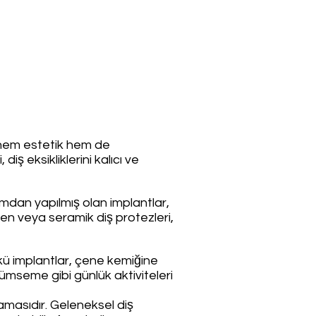
i, hem estetik hem de
iş eksikliklerini kalıcı ve
yumdan yapılmış olan implantlar,
en veya seramik diş protezleri,
ünkü implantlar, çene kemiğine
ümseme gibi günlük aktiviteleri
lamasıdır. Geleneksel diş