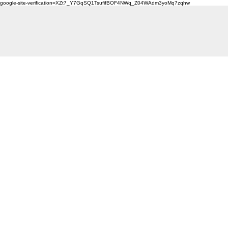
google-site-verification=XZt7_Y7GqSQ1TsufifBOF4NWq_Z04WAdm3yoMq7zqhw
Günümüzde diş eksiklikleri, birçok insanın k
sorundur. Diş eksiklikleri, hem estetik he
yol açabilir ve bireylerin özgüvenini olumsuz