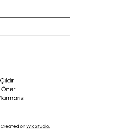
Çıldır
l Öner
Marmaris
m Created on
Wix Studio.