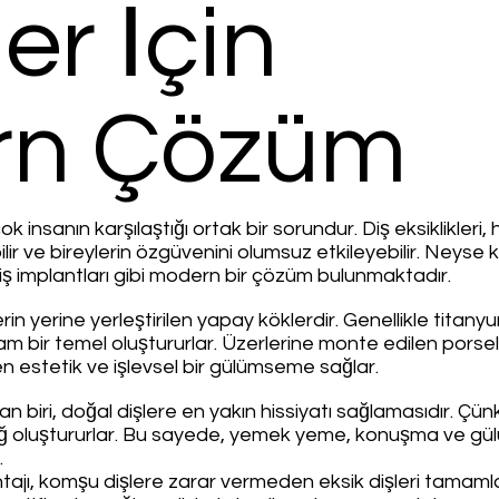
er İçin
rn Çözüm
ok insanın karşılaştığı ortak bir sorundur. Diş eksiklikler
r ve bireylerin özgüvenini olumsuz etkileyebilir. Neyse ki, d
diş implantları gibi modern bir çözüm bulunmaktadır.
erin yerine yerleştirilen yapay köklerdir. Genellikle titan
am bir temel oluştururlar. Üzerlerine monte edilen porsel
 estetik ve işlevsel bir gülümseme sağlar.
dan biri, doğal dişlere en yakın hissiyatı sağlamasıdır. Ç
ağ oluştururlar. Bu sayede, yemek yeme, konuşma ve gül
.
antajı, komşu dişlere zarar vermeden eksik dişleri tamam