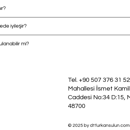
ır?
ede iyileşir?
lanabilir mi?
Tel. +90 507 376 31 52
Mahallesi İsmet Kami
Caddesi No:34 D:15, 
48700
© 2025 by dtfurkansulun.co