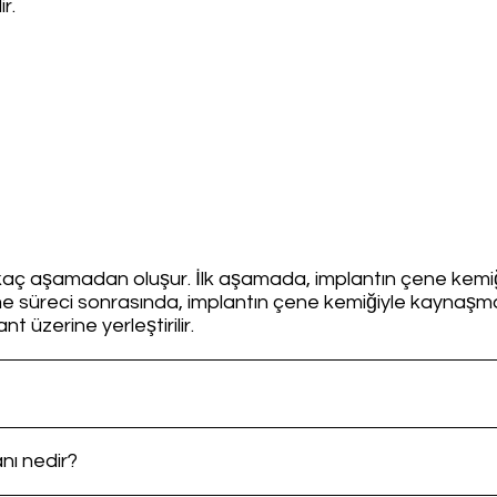
r.
rkaç aşamadan oluşur. İlk aşamada, implantın çene kemiğ
ileşme süreci sonrasında, implantın çene kemiğiyle kaynaş
t üzerine yerleştirilir.
anı nedir?